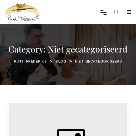
Category:
Niet gecategoriseerd
>
>
RUTH FREDERIKS
BLOG
NIET GECATEGORISEERD